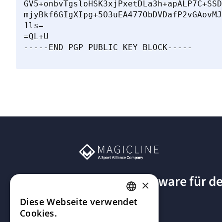
GV5+onbvTgsloHSK3xjPxetDLa3h+apALP7C+SSD
mjyBkf6GIgXIpg+5O3uEA477ObDVDafP2vGAovMJ
1ls=

=QL+U

Die beste Software für d
×
Fitnessstudio
Diese Webseite verwendet
GERMAN
Cookies.