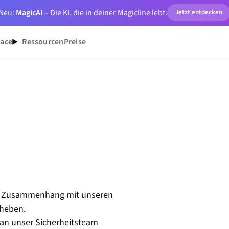
Neu:
MagicAI
– Die KI, die in deiner Magicline lebt.
Jetzt entdecken
lace
Ressourcen
Preise
 im Zusammenhang mit unseren
eheben.
an unser Sicherheitsteam