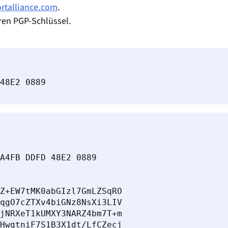
rtalliance.com
.
eren PGP-Schlüssel.
48E2 0889
A4FB DDFD 48E2 0889

Z+EW7tMK0abGIzl7GmLZSqRO

qgO7cZTXv4biGNz8NsXi3LIV

jNRXeT1kUMXY3NARZ4bm7T+m

HwgtniF7S1B3X1dt/LfCZecj
