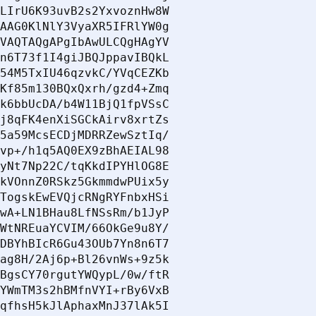
LIrU6K93uvB2s2YxvoznHw8W

AAG0KlNlY3VyaXR5IFRlYW0g

VAQTAQgAPgIbAwULCQgHAgYV

n6T73f1I4giJBQJppavIBQkL

54M5TxIU46qzvkC/YVqCEZKb

Kf85m130BQxQxrh/gzd4+Zmq

k6bbUcDA/b4W11BjQ1fpVSsC

j8qFK4enXiSGCkAirv8xrtZs

5a59McsECDjMDRRZewSztIq/

vp+/h1q5AQ0EX9zBhAEIAL98

yNt7Np22C/tqKkdIPYHlOG8E

kVOnnZ0RSkz5GkmmdwPUix5y

TogskEwEVQjcRNgRYFnbxHSi

wA+LN1BHau8LfNSsRm/b1JyP

WtNREuaYCVIM/66OkGe9u8Y/

DBYhBIcR6Gu43OUb7Yn8n6T7

ag8H/2Aj6p+Bl26vnWs+9z5k

BgsCY70rgutYWQypL/0w/ftR

YWmTM3s2hBMfnVYI+rBy6VxB

qfhsH5kJlAphaxMnJ37lAk5I
