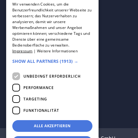
FRENCH
Wir verwenden Cookies, um die
Benutzerfreundlichkeit unserer Webseite zu
verbessern; das Nutzerverhalten zu
SPANISH
analysieren, damit wir unsere
Werbemaßnahmen und unser Angebot
DUTCH
optimieren können; verschiedene Tags und
Dienste über eine gemeinsame
ENGLISH
Bedienoberfläche zu verwalten.
Impressum
|
Weitere Informationen
ITALIAN
SHOW ALL PARTNERS
(1913) →
UNBEDINGT ERFORDERLICH
PERFORMANCE
TARGETING
FUNKTIONALITÄT
ALLE AKZEPTIEREN