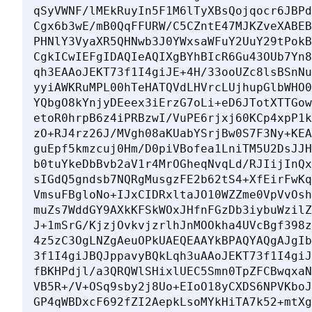
qSyVWNF/lMEkRuyIn5F1M6lTyXBsQojqocr6JBPd
Cgx6b3wE/mB0QqFFURW/C5CZntE47MJKZveXABEB
PHNlY3VyaXR5QHNwb3J0YWxsaWFuY2UuY29tPokB
CgkICwIEFgIDAQIeAQIXgBYhBIcR6Gu43OUb7Yn8
qh3EAAoJEKT73f1I4giJE+4H/33ooUZc8lsBSnNu
yyiAWKRuMPL00hTeHATQVdLHVrcLUjhupGlbWHO0
YQbgO8kYnjyDEeex3iErzG7oLi+eD6JTotXTTGow
etoR0hrpB6z4iPRBzwI/VuPE6rjxj60KCp4xpP1k
zO+RJ4rz26J/MVgh08aKUabYSrjBw0S7F3Ny+KEA
guEpf5kmzcuj0Hm/D0piVBofea1LniTM5U2DsJJH
b0tuYkeDbBvb2aV1r4MrOGheqNvqLd/RJIijInQx
sIGdQ5gndsb7NQRgMusgzFE2b62tS4+XfEirFwKq
VmsuFBgloNo+IJxCIDRxltaJO10WZZme0VpVvOsh
muZs7WddGY9AXkKFSkWOxJHfnFGzDb3iybuWzilZ
J+1mSrG/KjzjOvkvjzrlhJnMOOkha4UVcBgf398z
4z5zC3OgLNZgAeuOPkUAEQEAAYkBPAQYAQgAJgIb
3f1I4giJBQJppavyBQkLqh3uAAoJEKT73f1I4giJ
fBKHPdjl/a3QRQWlSHixlUEC5Smn0TpZFCBwqxaN
VB5R+/V+OSq9sby2j8Uo+EIoO18yCXDS6NPVKboJ
GP4qWBDxcF692fZI2AepkLsoMYkHiTA7k52+mtXg