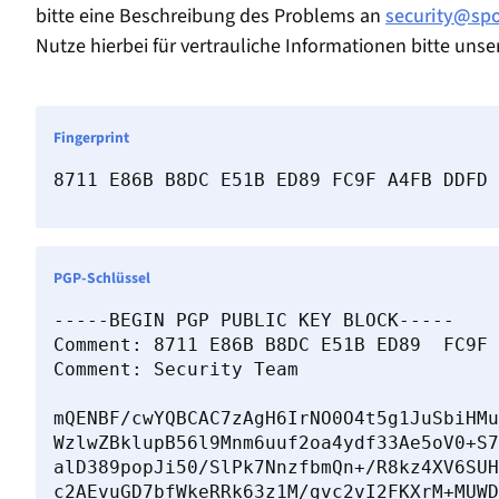
bitte eine Beschreibung des Problems an
security@spo
Nutze hierbei für vertrauliche Informationen bitte uns
Fingerprint
8711 E86B B8DC E51B ED89 FC9F A4FB DDFD 
PGP-Schlüssel
-----BEGIN PGP PUBLIC KEY BLOCK-----

Comment: 8711 E86B B8DC E51B ED89  FC9F 
Comment: Security Team 
mQENBF/cwYQBCAC7zAgH6IrNO0O4t5g1JuSbiHMu
WzlwZBklupB56l9Mnm6uuf2oa4ydf33Ae5oV0+S7
alD389popJi50/SlPk7NnzfbmQn+/R8kz4XV6SUH
c2AEvuGD7bfWkeRRk63z1M/gvc2vI2FKXrM+MUWD